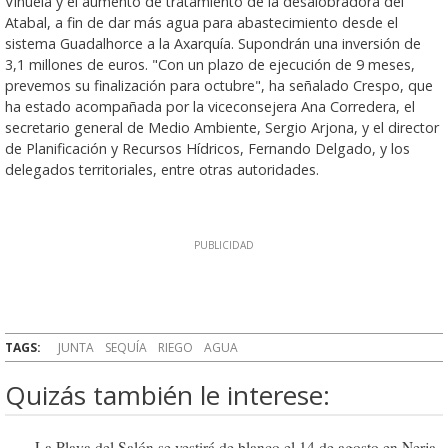
Viñuela y el aumento de tratamiento de la desalobradora del
Atabal, a fin de dar más agua para abastecimiento desde el
sistema Guadalhorce a la Axarquía. Supondrán una inversión de
3,1 millones de euros. "Con un plazo de ejecución de 9 meses,
prevemos su finalización para octubre", ha señalado Crespo, que
ha estado acompañada por la viceconsejera Ana Corredera, el
secretario general de Medio Ambiente, Sergio Arjona, y el director
de Planificación y Recursos Hídricos, Fernando Delgado, y los
delegados territoriales, entre otras autoridades.
TAGS:
JUNTA
SEQUÍA
RIEGO
AGUA
Quizás también le interese:
La Playa del Salón se vestirá de blanco el 14 de agosto en Nerja