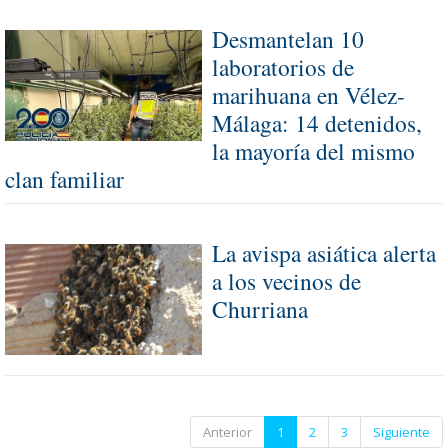
Desmantelan 10
laboratorios de
marihuana en Vélez-
Málaga: 14 detenidos,
la mayoría del mismo
clan familiar
La avispa asiática alerta
a los vecinos de
Churriana
Anterior
1
2
3
Siguiente