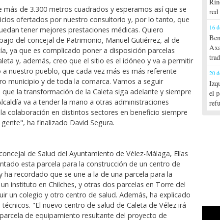
Rin
ne más de 3.300 metros cuadrados y esperamos así que se
red
icios ofertados por nuestro consultorio y, por lo tanto, que
16 d
uedan tener mejores prestaciones médicas. Quiero
Ben
bajo del concejal de Patrimonio, Manuel Gutiérrez, al de
Axa
cía, ya que es complicado poner a disposición parcelas
tra
aleta y, además, creo que el sitio es el idóneo y va a permitir
o a nuestro pueblo, que cada vez más es más referente
20 d
ro municipio y de toda la comarca. Vamos a seguir
Izq
 que la transformación de la Caleta siga adelante y siempre
el 
Alcaldía va a tender la mano a otras administraciones
ref
la colaboración en distintos sectores en beneficio siempre
 gente", ha finalizado David Segura.
l concejal de Salud del Ayuntamiento de Vélez-Málaga, Elías
entado esta parcela para la construcción de un centro de
 y ha recordado que se une a la de una parcela para la
un instituto en Chilches, y otras dos parcelas en Torre del
uir un colegio y otro centro de salud. Además, ha explicado
 técnicos. "El nuevo centro de salud de Caleta de Vélez irá
parcela de equipamiento resultante del proyecto de