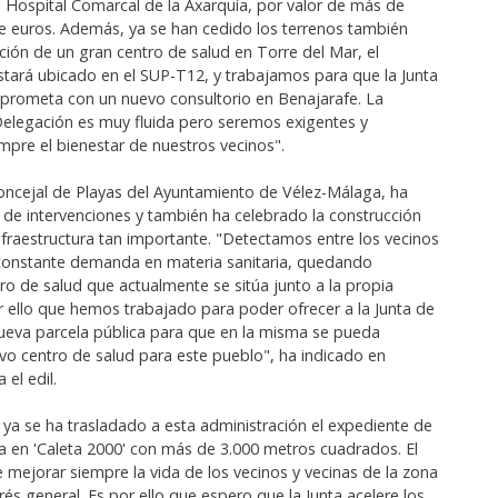
l Hospital Comarcal de la Axarquía, por valor de más de
e euros. Además, ya se han cedido los terrenos también
ción de un gran centro de salud en Torre del Mar, el
tará ubicado en el SUP-T12, y trabajamos para que la Junta
prometa con un nuevo consultorio en Benajarafe. La
 Delegación es muy fluida pero seremos exigentes y
pre el bienestar de nuestros vecinos".
concejal de Playas del Ayuntamiento de Vélez-Málaga, ha
o de intervenciones y también ha celebrado la construcción
nfraestructura tan importante. "Detectamos entre los vecinos
constante demanda en materia sanitaria, quedando
ro de salud que actualmente se sitúa junto a la propia
r ello que hemos trabajado para poder ofrecer a la Junta de
ueva parcela pública para que en la misma se pueda
evo centro de salud para este pueblo", ha indicado en
 el edil.
ya se ha trasladado a esta administración el expediente de
a en 'Caleta 2000' con más de 3.000 metros cuadrados. El
e mejorar siempre la vida de los vecinos y vecinas de la zona
erés general. Es por ello que espero que la Junta acelere los