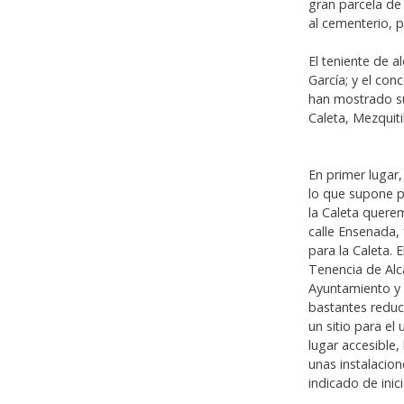
gran parcela de
al cementerio, 
El teniente de a
García; y el con
han mostrado su
Caleta, Mezquiti
En primer lugar,
lo que supone p
la Caleta querem
calle Ensenada, 
para la Caleta. 
Tenencia de Alca
Ayuntamiento y 
bastantes reduc
un sitio para el
lugar accesible,
unas instalacio
indicado de inic