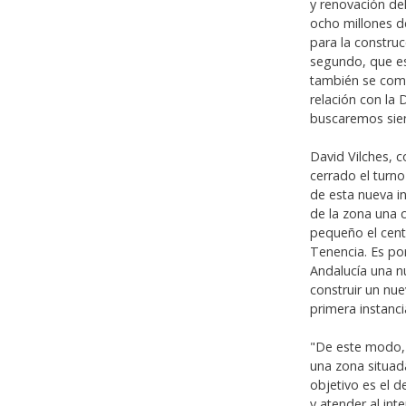
y renovación de
ocho millones d
para la construc
segundo, que es
también se com
relación con la
buscaremos siem
David Vilches, 
cerrado el turn
de esta nueva i
de la zona una 
pequeño el cent
Tenencia. Es po
Andalucía una n
construir un nu
primera instancia
"De este modo, 
una zona situad
objetivo es el d
y atender al int