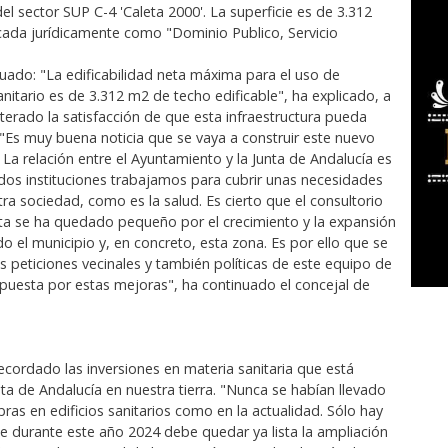
l sector SUP C-4 'Caleta 2000'. La superficie es de 3.312
ficada jurídicamente como "Dominio Publico, Servicio
nuado: "La edificabilidad neta máxima para el uso de
nitario es de 3.312 m2 de techo edificable", ha explicado, a
iterado la satisfacción de que esta infraestructura pueda
 "Es muy buena noticia que se vaya a construir este nuevo
 La relación entre el Ayuntamiento y la Junta de Andalucía es
s dos instituciones trabajamos para cubrir unas necesidades
ra sociedad, como es la salud. Es cierto que el consultorio
ta se ha quedado pequeño por el crecimiento y la expansión
o el municipio y, en concreto, esta zona. Es por ello que se
as peticiones vecinales y también políticas de este equipo de
puesta por estas mejoras", ha continuado el concejal de
recordado las inversiones en materia sanitaria que está
nta de Andalucía en nuestra tierra. "Nunca se habían llevado
ras en edificios sanitarios como en la actualidad. Sólo hay
e durante este año 2024 debe quedar ya lista la ampliación