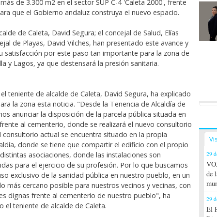
 más de 3.300 m2 en el sector SUP C-4 'Caleta 2000', frente
para que el Gobierno andaluz construya el nuevo espacio.
lcalde de Caleta, David Segura; el concejal de Salud, Elías
cejal de Playas, David Vilches, han presentado este avance y
 satisfacción por este paso tan importante para la zona de
lla y Lagos, ya que destensará la presión sanitaria.
 el teniente de alcalde de Caleta, David Segura, ha explicado
ara la zona esta noticia. "Desde la Tenencia de Alcaldía de
os anunciar la disposición de la parcela pública situada en
frente al cementerio, donde se realizará el nuevo consultorio
El consultorio actual se encuentra situado en la propia
Vi
ldía, donde se tiene que compartir el edificio con el propio
distintas asociaciones, donde las instalaciones son
29 d
VOX
idas para el ejercicio de su profesión. Por lo que buscamos
de 
 uso exclusivo de la sanidad pública en nuestro pueblo, en un
mun
 lo más cercano posible para nuestros vecinos y vecinas, con
nes dignas frente al cementerio de nuestro pueblo", ha
29 d
io el teniente de alcalde de Caleta.
El 