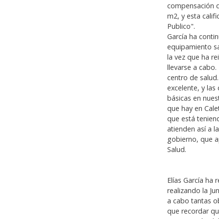
compensación de
m2, y esta cali
Publico".
García ha conti
equipamiento sa
la vez que ha re
llevarse a cabo.
centro de salud.
excelente, y la
básicas en nuest
que hay en Cale
que está teniend
atienden así a l
gobierno, que a
Salud.
Elías García ha 
realizando la Ju
a cabo tantas ob
que recordar qu