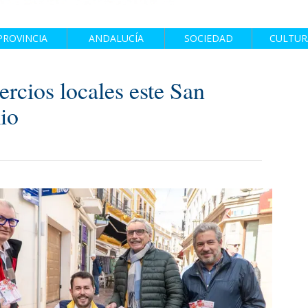
PROVINCIA
ANDALUCÍA
SOCIEDAD
CULTUR
rcios locales este San
io