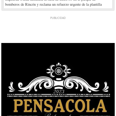
bomberos de Rincón y reclama un refuerzo urgente de la plantilla