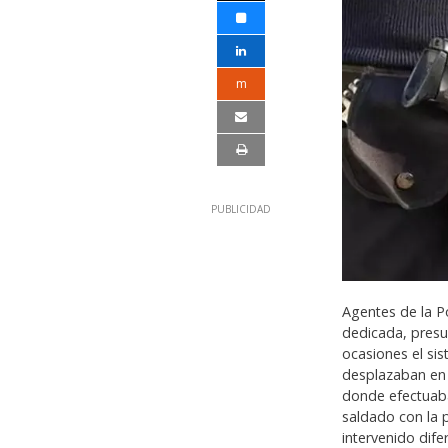
m
Agentes de la P
dedicada, presun
ocasiones el si
desplazaban en s
donde efectuaba
saldado con la 
intervenido dif