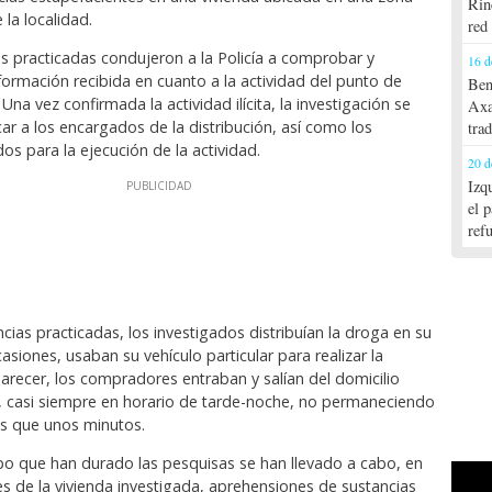
Rin
la localidad.
red
s practicadas condujeron a la Policía a comprobar y
16 d
formación recibida en cuanto a la actividad del punto de
Ben
Una vez confirmada la actividad ilícita, la investigación se
Axa
ficar a los encargados de la distribución, así como los
tra
os para la ejecución de la actividad.
20 d
Izq
el 
ref
ncias practicadas, los investigados distribuían la droga en su
casiones, usaban su vehículo particular para realizar la
parecer, los compradores entraban y salían del domicilio
 casi siempre en horario de tarde-noche, no permaneciendo
más que unos minutos.
po que han durado las pesquisas se han llevado a cabo, en
es de la vivienda investigada, aprehensiones de sustancias