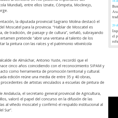
16 d
ola Mundial), entre ellos Iznate, Cómpeta, Moclinejo,
Ben
orge.
Axa
tra
ntación, la diputada provincial Sagrario Molina destacó el
20 d
del Moscatel para la provincia. “Hablar de Moscatel es
Izq
ia, de tradición, de paisaje y de cultura”, señaló, subrayando
el 
ertamen pretende “abrir una ventana al talento de los
ref
tar la pintura con las raíces y el patrimonio vitivinícola
 alcalde de Almáchar, Antonio Yuste, recordó que el
hace cinco años coincidiendo con el reconocimiento SIPAM y
acto como herramienta de promoción territorial y cultural.
cada edición reúne una media de entre 35 y 40 obras,
 procedentes de artistas vinculados a escuelas de pintura de
e Andalucía, el secretario general provincial de Agricultura,
llos, valoró el papel del concurso en la difusión de las
das al viñedo moscatel y confirmó el respaldo institucional al
el Sur”.