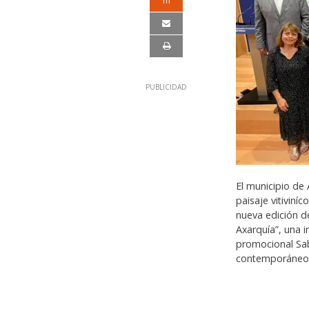
m
El municipio de 
paisaje vitiviníc
nueva edición de
Axarquía”, una i
promocional Sab
contemporáneo