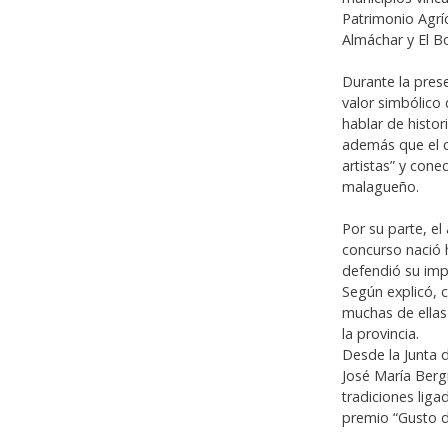
Patrimonio Agríc
Almáchar y El B
Durante la prese
valor simbólico 
hablar de histor
además que el c
artistas” y conec
malagueño.
Por su parte, el
concurso nació 
defendió su imp
Según explicó, 
muchas de ellas
la provincia.
Desde la Junta d
José María Bergi
tradiciones liga
premio “Gusto d