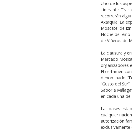
Uno de los asp
itinerante. Tras
recorrerán algun
Axarquía. La exp
Moscatel de Izn
Noche del Vino 
de Viñeros de Mo
La clausura y e
Mercado Moscate
organizadores e
El certamen con
denominado “Ter
“Gusto del Sur”,
Sabor a Málaga”
en cada una de l
Las bases esta
cualquier nacio
autorización fam
exclusivamente e