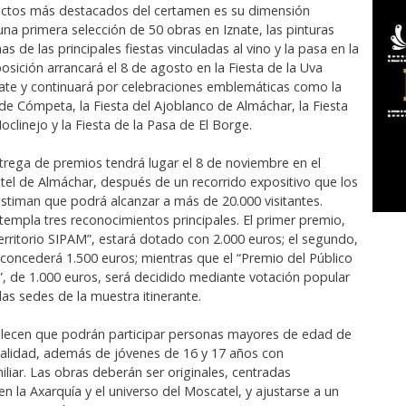
ectos más destacados del certamen es su dimensión
 una primera selección de 50 obras en Iznate, las pinturas
as de las principales fiestas vinculadas al vino y la pasa en la
osición arrancará el 8 de agosto en la Fiesta de la Uva
ate y continuará por celebraciones emblemáticas como la
de Cómpeta, la Fiesta del Ajoblanco de Almáchar, la Fiesta
clinejo y la Fiesta de la Pasa de El Borge.
ntrega de premios tendrá lugar el 8 de noviembre en el
l de Almáchar, después de un recorrido expositivo que los
stiman que podrá alcanzar a más de 20.000 visitantes.
templa tres reconocimientos principales. El primer premio,
ritorio SIPAM”, estará dotado con 2.000 euros; el segundo,
 concederá 1.500 euros; mientras que el “Premio del Público
, de 1.000 euros, será decidido mediante votación popular
as sedes de la muestra itinerante.
blecen que podrán participar personas mayores de edad de
nalidad, además de jóvenes de 16 y 17 años con
iliar. Las obras deberán ser originales, centradas
n la Axarquía y el universo del Moscatel, y ajustarse a un