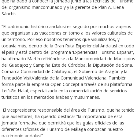
que ha dado a conocer la jornada junto a las técnicas de Turismo
del organismo mancomunado y y la gerente de Plan A, Elena
Sánchís.
“El patrimonio histórico andalusí es seguido por muchos viajeros
que organizan sus vacaciones en torno a los valores culturales de
un territorio. Por eso nosotros tenemos que visualizarlos, y
todavía más, dentro de la Gran Ruta Experiencial Andalusí en todo
el país y está dentro del programa ‘Experiencias Turismo España”,
ha afirmado Martín refiriéndose a la Mancomunidad de Municipios
del Guadajoz y Campiña Este de Córdoba, la Diputación de Soria,
Comarca Comunidad de Calatayud, el Gobierno de Aragón y la
Fundación VisitValència de la Comunidad Valenciana. También
forma parte la empresa Open Concept a través de su plataforma
Let’sGo Halal, especializada en la comercialización de servicios
turísticos en los mercados árabes y musulmanes.
El vicepresidente responsable del área de Turismo, que ha tenido
que ausentares, ha querido destacar “la importancia de esta
jornada formativa que permitirá que los guías oficiales de las
diferentes Oficinas de Turismo de Málaga conozcan nuestro
patrimonio andalusí”.