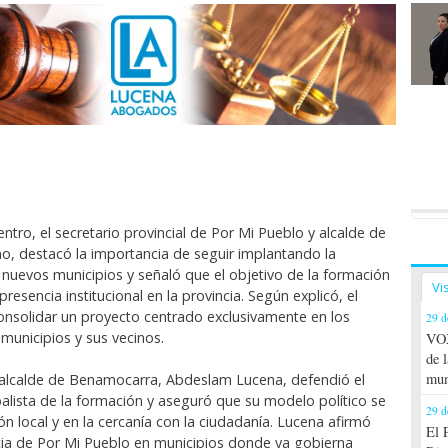
ntro, el secretario provincial de Por Mi Pueblo y alcalde de
no, destacó la importancia de seguir implantando la
 nuevos municipios y señaló que el objetivo de la formación
Vi
presencia institucional en la provincia. Según explicó, el
onsolidar un proyecto centrado exclusivamente en los
29 d
 municipios y sus vecinos.
VOX
de 
mun
l alcalde de Benamocarra, Abdeslam Lucena, defendió el
palista de la formación y aseguró que su modelo político se
29 d
ón local y en la cercanía con la ciudadanía. Lucena afirmó
El 
cia de Por Mi Pueblo en municipios donde ya gobierna