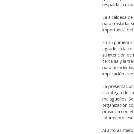
respalda la exp
La alcaldesa de 
para trasladar s
importancia del 
En su primera i
agradeció la co
su intención de 
cercanía y la tr
para atender la
implicación ciud
La presentación
estrategia de c
malagueños. Seg
organización co
provincia con el
futuros procesos
Al acto asistier