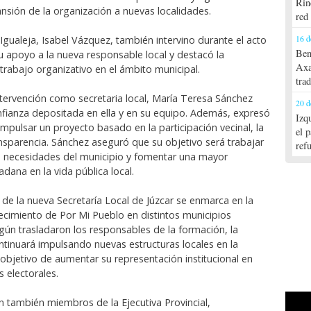
Rin
ansión de la organización a nuevas localidades.
red
16 d
Igualeja, Isabel Vázquez, también intervino durante el acto
Ben
u apoyo a la nueva responsable local y destacó la
Axa
trabajo organizativo en el ámbito municipal.
tra
ntervención como secretaria local, María Teresa Sánchez
20 d
nfianza depositada en ella y en su equipo. Además, expresó
Izq
impulsar un proyecto basado en la participación vecinal, la
el 
ansparencia. Sánchez aseguró que su objetivo será trabajar
ref
s necesidades del municipio y fomentar una mayor
adana en la vida pública local.
 de la nueva Secretaría Local de Júzcar se enmarca en la
recimiento de Por Mi Pueblo en distintos municipios
ún trasladaron los responsables de la formación, la
ntinuará impulsando nuevas estructuras locales en la
 objetivo de aumentar su representación institucional en
 electorales.
on también miembros de la Ejecutiva Provincial,