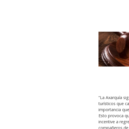
“La Axarquía si
turísticos que c
importancia que
Esto provoca que
incentive a reg
compañeros de t