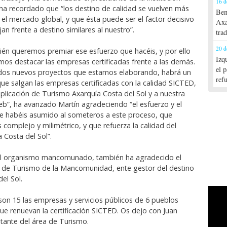
16 d
ha recordado que “los destino de calidad se vuelven más
Ben
 el mercado global, y que ésta puede ser el factor decisivo
Axa
jan frente a destino similares al nuestro”.
tra
20 d
én queremos premiar ese esfuerzo que hacéis, y por ello
Izq
mos destacar las empresas certificadas frente a las demás.
el 
s dos nuevos proyectos que estamos elaborando, habrá un
ref
ue salgan las empresas certificadas con la calidad SICTED,
aplicación de Turismo Axarquía Costa del Sol y a nuestra
b”, ha avanzado Martín agradeciendo “el esfuerzo y el
 habéis asumido al someteros a este proceso, que
complejo y milimétrico, y que refuerza la calidad del
 Costa del Sol”.
del organismo mancomunado, también ha agradecido el
a de Turismo de la Mancomunidad, ente gestor del destino
el Sol.
 son 15 las empresas y servicios públicos de 6 pueblos
que renuevan la certificación SICTED. Os dejo con Juan
ntante del área de Turismo.