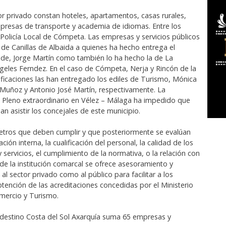
or privado constan hoteles, apartamentos, casas rurales,
presas de transporte y academia de idiomas. Entre los
a Policía Local de Cómpeta. Las empresas y servicios públicos
 de Canillas de Albaida a quienes ha hecho entrega el
alde, Jorge Martín como también lo ha hecho la de La
ngeles Ferndez. En el caso de Cómpeta, Nerja y Rincón de la
rtificaciones las han entregado los ediles de Turismo, Mónica
 Muñoz y Antonio José Martín, respectivamente. La
 Pleno extraordinario en Vélez – Málaga ha impedido que
n asistir los concejales de este municipio.
etros que deben cumplir y que posteriormente se evalúan
ción interna, la cualificación del personal, la calidad de los
servicios, el cumplimiento de la normativa, o la relación con
sde la institución comarcal se ofrece asesoramiento y
al sector privado como al público para facilitar a los
obtención de las acreditaciones concedidas por el Ministerio
omercio y Turismo.
 destino Costa del Sol Axarquía suma 65 empresas y