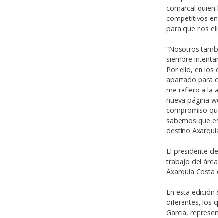
comarcal quien 
competitivos en
para que nos eli
“Nosotros tambi
siempre intenta
Por ello, en lo
apartado para q
me refiero a la 
nueva página we
compromiso que
sabemos que es 
destino Axarquía
El presidente 
trabajo del áre
Axarquía Costa d
En esta edición
diferentes, los 
García, represe