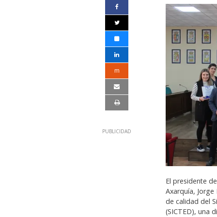
m
El presidente d
Axarquía, Jorge
de calidad del S
(SICTED), una d