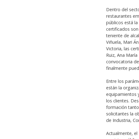
Dentro del sect
restaurantes em
públicos está l
certificados son
teniente de alc
Viñuela, Mari Á
Victoria, las ce
Ruiz, Ana María
convocatoria de
finalmente pueda
Entre los parám
están la organiza
equipamientos y 
los clientes. De
formación tanto 
solicitantes la 
de Industria, C
Actualmente, el