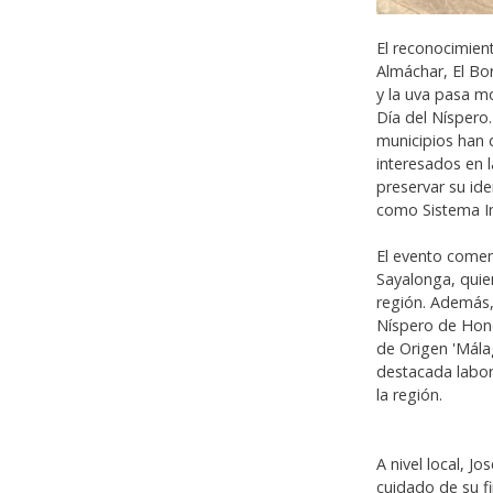
El reconocimient
Almáchar, El Bo
y la uva pasa m
Día del Níspero.
municipios han 
interesados en l
preservar su ide
como Sistema Im
El evento comen
Sayalonga, quie
región. Además,
Níspero de Hono
de Origen 'Mála
destacada labor
la región.
A nivel local, J
cuidado de su f