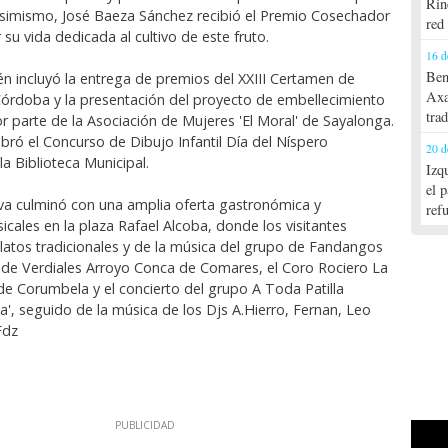
Rin
simismo, José Baeza Sánchez recibió el Premio Cosechador
red
su vida dedicada al cultivo de este fruto.
16 d
Ben
én incluyó la entrega de premios del XXIII Certamen de
Axa
Córdoba y la presentación del proyecto de embellecimiento
tra
r parte de la Asociación de Mujeres 'El Moral' de Sayalonga.
bró el Concurso de Dibujo Infantil Día del Níspero
20 d
a Biblioteca Municipal.
Izq
el 
iva culminó con una amplia oferta gastronómica y
ref
cales en la plaza Rafael Alcoba, donde los visitantes
platos tradicionales y de la música del grupo de Fandangos
 de Verdiales Arroyo Conca de Comares, el Coro Rociero La
e Corumbela y el concierto del grupo A Toda Patilla
a', seguido de la música de los Djs A.Hierro, Fernan, Leo
Fdz