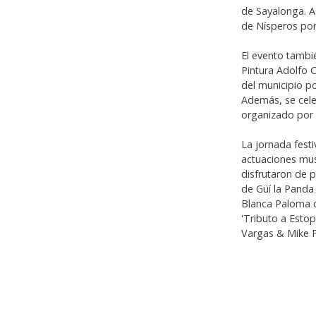
de Sayalonga. A
de Nísperos por 
El evento tambi
Pintura Adolfo 
del municipio po
Además, se cele
organizado por l
La jornada fest
actuaciones musi
disfrutaron de 
de Güí la Panda
Blanca Paloma d
'Tributo a Estop
Vargas & Mike 