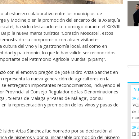
o al esfuerzo colaborativo entre los municipios de
rge y Moclinejo en la promoción del encanto de la Axarquía
oscatel, ha sido destacado este domingo durante el XXXVIII
 Bajo la nueva marca turística 'Corazón Moscatel', estos
demostrado su compromiso con atraer visitantes
a cultura del vino y la gastronomía local, así como en
ntidad y patrimonio, lo que le han valido ser reconocidos
portante del Patrimonio Agrícola Mundial (Sipam)".
zó con el emotivo pregón de José Isidro Ariza Sánchez en
n representa la nueva generación de agricultores en la
 se entregaron importantes reconocimientos, incluyendo el
Vi
r Provincial al Consejo Regulador de las Denominaciones
ga', 'Sierras de Málaga y 'Pasas de Málaga', por su
29 d
 en la representación y promoción de los vinos y pasas de
VOX
de 
mun
29 d
osé Isidro Ariza Sánchez fue honrado por su dedicación al
El 
inca de nísperos y por su incansable promoción del níspero