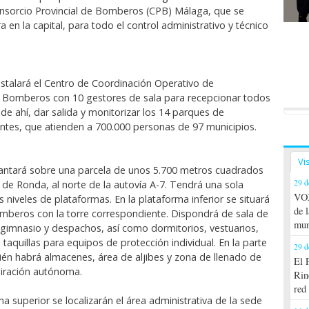
onsorcio Provincial de Bomberos (CPB) Málaga, que se
 en la capital, para todo el control administrativo y técnico
nstalará el Centro de Coordinación Operativo de
 Bomberos con 10 gestores de sala para recepcionar todos
sde ahí, dar salida y monitorizar los 14 parques de
tes, que atienden a 700.000 personas de 97 municipios.
Vi
levantará sobre una parcela de unos 5.700 metros cuadrados
29 d
ra de Ronda, al norte de la autovía A-7. Tendrá una sola
VOX
 niveles de plataformas. En la plataforma inferior se situará
de 
mberos con la torre correspondiente. Dispondrá de sala de
mun
gimnasio y despachos, así como dormitorios, vestuarios,
taquillas para equipos de protección individual. En la parte
29 d
ién habrá almacenes, área de aljibes y zona de llenado de
El 
iración autónoma.
Rin
red
ma superior se localizarán el área administrativa de la sede