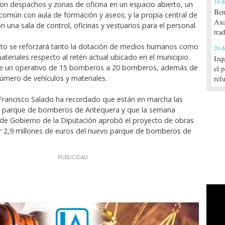
16 d
con despachos y zonas de oficina en un espacio abierto, un
Ben
común con aula de formación y aseos; y la propia central de
Axa
 una sala de control, oficinas y vestuarios para el personal.
tra
cto se reforzará tanto la dotación de medios humanos como
20 d
ateriales respecto al retén actual ubicado en el municipio.
Izq
 de un operativo de 15 bomberos a 20 bomberos, además de
el 
número de vehículos y materiales.
ref
Francisco Salado ha recordado que están en marcha las
o parque de bomberos de Antequera y que la semana
 de Gobierno de la Diputación aprobó el proyecto de obras
 por 2,9 millones de euros del nuevo parque de bomberos de