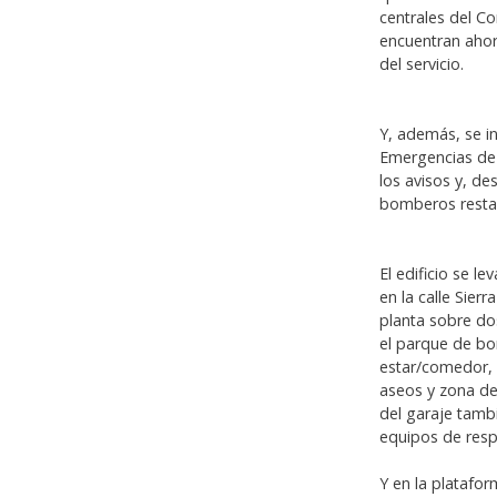
centrales del C
encuentran ahora
del servicio.
Y, además, se i
Emergencias de
los avisos y, de
bomberos restan
El edificio se 
en la calle Sier
planta sobre dos
el parque de bo
estar/comedor, 
aseos y zona de 
del garaje tamb
equipos de resp
Y en la platafor