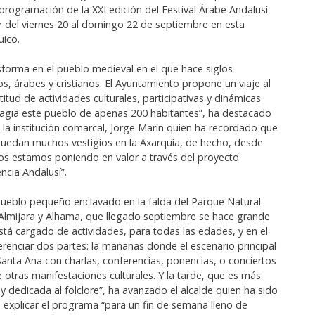
programación de la XXI edición del Festival Árabe Andalusí
r del viernes 20 al domingo 22 de septiembre en esta
uico.
nsforma en el pueblo medieval en el que hace siglos
os, árabes y cristianos. El Ayuntamiento propone un viaje al
tud de actividades culturales, participativas y dinámicas
agia este pueblo de apenas 200 habitantes”, ha destacado
 la institución comarcal, Jorge Marín quien ha recordado que
uedan muchos vestigios en la Axarquía, de hecho, desde
los estamos poniendo en valor a través del proyecto
ncia Andalusí”.
 pueblo pequeño enclavado en la falda del Parque Natural
 Almijara y Alhama, que llegado septiembre se hace grande
 Está cargado de actividades, para todas las edades, y en el
erenciar dos partes: la mañanas donde el escenario principal
 Santa Ana con charlas, conferencias, ponencias, o conciertos
e otras manifestaciones culturales. Y la tarde, que es más
a y dedicada al folclore”, ha avanzado el alcalde quien ha sido
 explicar el programa “para un fin de semana lleno de