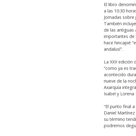
El libro denomin
a las 10:30 hora
Jornadas sobre 
También incluye
de las antiguas
importantes de 
hace hincapié “e
andalusí”.
La XXII edición 
“como ya es tra
acontecido duran
nueve de la noch
Axarquía integr
Isabel y Lorena
“El punto final 
Daniel Martínez 
su término tend
podremos degust