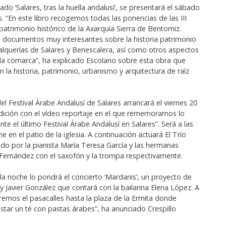
ado ‘Salares, tras la huella andalusí’, se presentará el sábado
s. “En este libro recogemos todas las ponencias de las III
patrimonio histórico de la Axarquía Sierra de Bentomiz.
 documentos muy interesantes sobre la historia patrimonio
 alquerías de Salares y Benescalera, así como otros aspectos
la comarca”, ha explicado Escolano sobre esta obra que
n la historia, patrimonio, urbanismo y arquitectura de raíz
del Festival Árabe Andalusí de Salares arrancará el viernes 20
dición con el vídeo reportaje en el que rememoramos lo
te el último Festival Árabe Andalusí en Salares”. Será a las
e en el patio de la iglesia. A continuación actuará El Trío
ado por la pianista María Teresa García y las hermanas
 Fernández con el saxofón y la trompa respectivamente.
a la noche lo pondrá el concierto ‘Mardanis’, un proyecto de
y Javier González que contará con la bailarina Elena López. A
remos el pasacalles hasta la plaza de la Ermita donde
ar un té con pastas árabes”, ha anunciado Crespillo