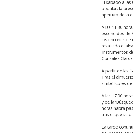
El sábado a las
popular, la prese
apertura de la e
A las 11:30 hor
escondidos de S
los rincones de 
resaltado el al
‘Instrumentos d
González Claros.
A partir de las 
Tras el almuerz
simbólico es de
A las 17:00 hora
y de la ‘Búsqued
horas habrá pas
tras el que se p
La tarde contin