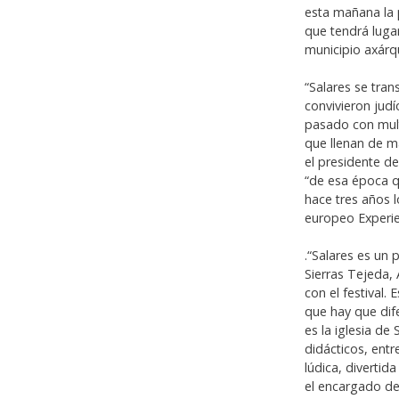
esta mañana la 
que tendrá luga
municipio axárq
“Salares se tra
convivieron judí
pasado con multi
que llenan de m
el presidente de
“de esa época q
hace tres años 
europeo Experie
.“Salares es un
Sierras Tejeda,
con el festival.
que hay que dif
es la iglesia de
didácticos, entr
lúdica, divertid
el encargado de