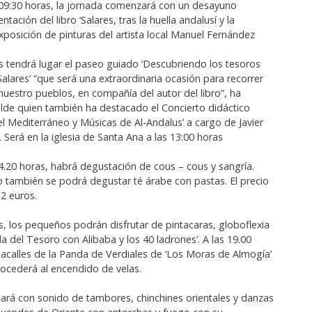
 09:30 horas, la jornada comenzará con un desayuno
ntación del libro ‘Salares, tras la huella andalusí y la
xposición de pinturas del artista local Manuel Fernández
as tendrá lugar el paseo guiado ‘Descubriendo los tesoros
alares’ “que será una extraordinaria ocasión para recorrer
nuestro pueblos, en compañía del autor del libro”, ha
calde quien también ha destacado el Concierto didáctico
el Mediterráneo y Músicas de Al-Andalus’ a cargo de Javier
 Será en la iglesia de Santa Ana a las 13:00 horas
14.20 horas, habrá degustación de cous – cous y sangría.
o también se podrá degustar té árabe con pastas. El precio
 2 euros.
s, los pequeños podrán disfrutar de pintacaras, globoflexia
a del Tesoro con Alibaba y los 40 ladrones’. A las 19.00
acalles de la Panda de Verdiales de ‘Los Moras de Almogía’
rocederá al encendido de velas.
uará con sonido de tambores, chinchines orientales y danzas