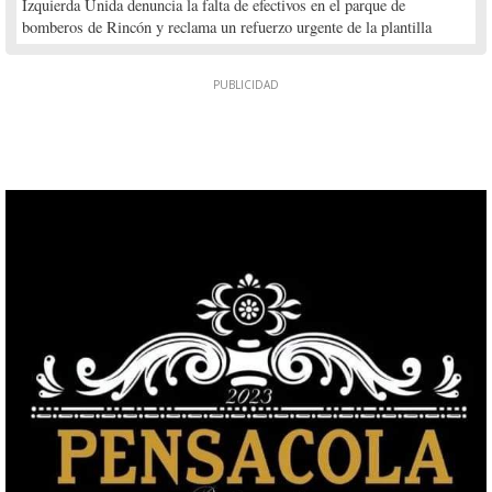
Izquierda Unida denuncia la falta de efectivos en el parque de
bomberos de Rincón y reclama un refuerzo urgente de la plantilla