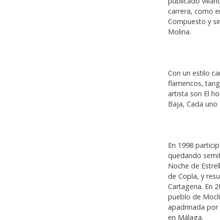
publicado villan
carrera, como e
Compuesto y sin
Molina.
Con un estilo c
flamencos, tang
artista son El 
Baja, Cada uno e
En 1998 particip
quedando semifi
Noche de Estrell
de Copla, y res
Cartagena. En 2
pueblo de Moclin
apadrinada por 
en Málaga.