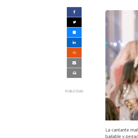
m
La cantante mal
bailable y pega