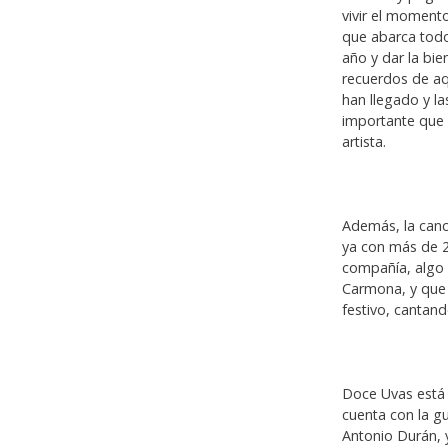
vivir el moment
que abarca todo
año y dar la bi
recuerdos de aq
han llegado y l
importante que e
artista.
Además, la canc
ya con más de 20.
compañía, algo q
Carmona, y que 
festivo, cantand
Doce Uvas está
cuenta con la gu
Antonio Durán, y