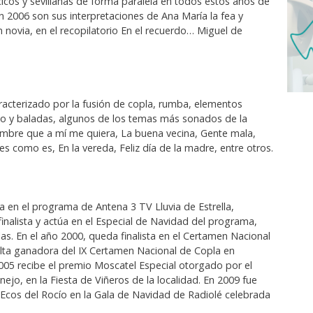
cicos y sevillanas de forma paralela en todos estos años de
n 2006 son sus interpretaciones de Ana María la fea y
 novia, en el recopilatorio En el recuerdo… Miguel de
aracterizado por la fusión de copla, rumba, elementos
o y baladas, algunos de los temas más sonados de la
hombre que a mí me quiera, La buena vecina, Gente mala,
s como es, En la vereda, Feliz día de la madre, entre otros.
a en el programa de Antena 3 TV Lluvia de Estrella,
nalista y actúa en el Especial de Navidad del programa,
as. En el año 2000, queda finalista en el Certamen Nacional
ulta ganadora del IX Certamen Nacional de Copla en
005 recibe el premio Moscatel Especial otorgado por el
ejo, en la Fiesta de Viñeros de la localidad. En 2009 fue
Ecos del Rocío en la Gala de Navidad de Radiolé celebrada