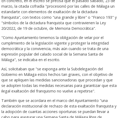
En concreto, en el escrito se precisa que el pasado sábado, 23 de
marzo, la citada cofradía "procesionó por las calles de Málaga un
estandarte con elementos de exaltación de la dictadura
franquista", con textos como "una grande y libre" o "Franco 193" y
"símbolos de la dictadura franquista que contravienen la Ley
20/2022, de 19 de octubre, de Memoria Democrática".
"Como Ayuntamiento tenemos la obligación de velar por el
cumplimiento de la legislación vigente y proteger la integridad
democrática y la convivencia, más aún cuando se trata de una
expresión popular del calado social de la Semana Santa de
Málaga", se indicaba en el escrito.
Así, solicitaban que "se exponga ante la Subdelegación del
Gobierno en Málaga estos hechos tan graves, con el objetivo de
que se apliquen las medidas sancionadoras que procedan y que
se adopten todas las medidas necesarias para garantizar que esta
ilegal exaltación del franquismo no vuelve a repetirse".
También que se acordara en el marco del Ayuntamiento "una
declaración institucional de rechazo de esta exaltación franquista y
la adopción de cuantas acciones oportunas se puedan llevar a
cabo para asegurar una Semana Santa de Málaga libre de