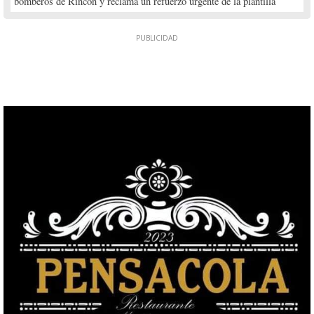
bomberos de Rincón y reclama un refuerzo urgente de la plantilla